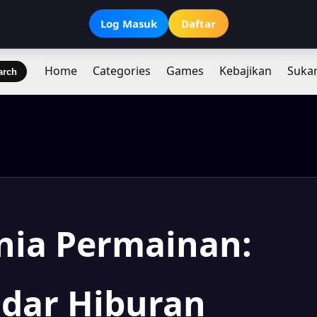
Log Masuk
Daftar
Home
Categories
Games
Kebajikan
Suka
arch
n
nia Permainan:
adar Hiburan