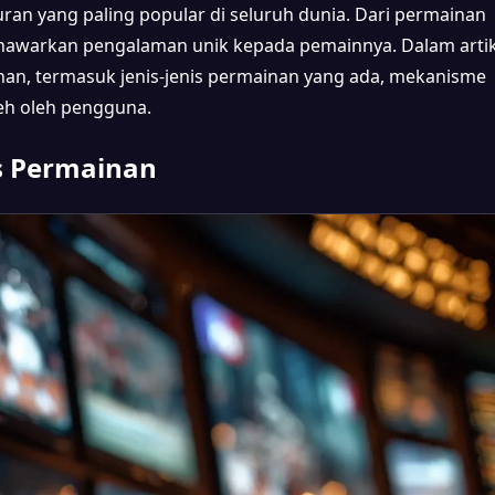
ran yang paling popular di seluruh dunia. Dari permainan
enawarkan pengalaman unik kepada pemainnya. Dalam artik
inan, termasuk jenis-jenis permainan yang ada, mekanisme
leh oleh pengguna.
s Permainan