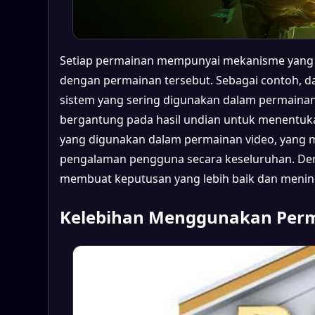
Setiap permainan mempunyai mekanisme yang 
dengan permainan tersebut. Sebagai contoh, da
sistem yang sering digunakan dalam permainan 
bergantung pada hasil undian untuk menentuk
yang digunakan dalam permainan video, yang 
pengalaman pengguna secara keseluruhan. De
membuat keputusan yang lebih baik dan meni
Kelebihan Menggunakan Perm