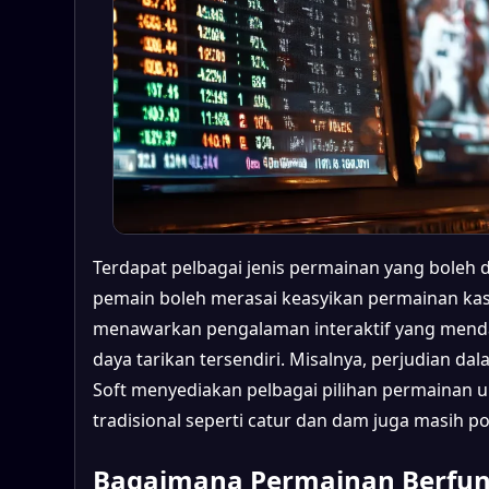
Terdapat pelbagai jenis permainan yang boleh d
pemain boleh merasai keasyikan permainan kas
menawarkan pengalaman interaktif yang menda
daya tarikan tersendiri. Misalnya, perjudian da
Soft menyediakan pelbagai pilihan permainan 
tradisional seperti catur dan dam juga masih p
Bagaimana Permainan Berfun