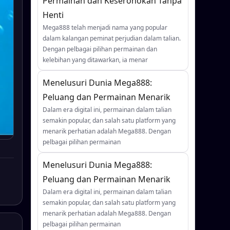
Permainan dan Keseronokan Tanpa
Henti
Mega888 telah menjadi nama yang popular
dalam kalangan peminat perjudian dalam talian.
Dengan pelbagai pilihan permainan dan
kelebihan yang ditawarkan, ia menar
Menelusuri Dunia Mega888:
Peluang dan Permainan Menarik
Dalam era digital ini, permainan dalam talian
semakin popular, dan salah satu platform yang
menarik perhatian adalah Mega888. Dengan
pelbagai pilihan permainan
Menelusuri Dunia Mega888:
Peluang dan Permainan Menarik
Dalam era digital ini, permainan dalam talian
semakin popular, dan salah satu platform yang
menarik perhatian adalah Mega888. Dengan
pelbagai pilihan permainan