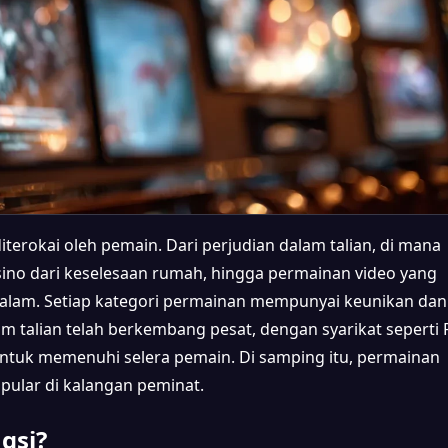
iterokai oleh pemain. Dari perjudian dalam talian, di mana
ino dari keselesaan rumah, hingga permainan video yang
lam. Setiap kategori permainan mempunyai keunikan dan
lam talian telah berkembang pesat, dengan syarikat seperti
untuk memenuhi selera pemain. Di samping itu, permainan
opular di kalangan peminat.
gsi?