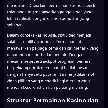
mendalam. Di sisi lain, permainan kasino seperti
rolet langsung menawarkan pengalaman yang
lebih realistik dengan elemen perjudian yang
sebenar.
Dalam konteks kasino Asia, slot video menjadi
salah satu pilihan popular. Permainan ini
menawarkan pelbagai tema dan ciri menarik yang
dapat menarik perhatian pemain. Dengan
mekanisme seperti jackpot progresif, pemain
berpeluang untuk memenangi hadiah besar
dengan hanya satu putaran. Ini menjadikan slot
video pilihan yang menarik bagi mereka yang
mencari keseronokan dan peluang menang.
Struktur Permainan Kasino dan