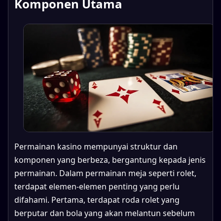
Komponen Utama
Permainan kasino mempunyai struktur dan
komponen yang berbeza, bergantung kepada jenis
permainan. Dalam permainan meja seperti rolet,
terdapat elemen-elemen penting yang perlu
difahami. Pertama, terdapat roda rolet yang
berputar dan bola yang akan melantun sebelum