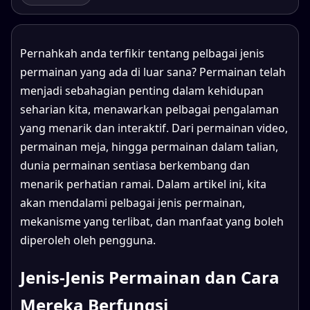
Pernahkah anda terfikir tentang pelbagai jenis
permainan yang ada di luar sana? Permainan telah
menjadi sebahagian penting dalam kehidupan
seharian kita, menawarkan pelbagai pengalaman
yang menarik dan interaktif. Dari permainan video,
permainan meja, hingga permainan dalam talian,
dunia permainan sentiasa berkembang dan
menarik perhatian ramai. Dalam artikel ini, kita
akan mendalami pelbagai jenis permainan,
mekanisme yang terlibat, dan manfaat yang boleh
diperoleh oleh pengguna.
Jenis-Jenis Permainan dan Cara
Mereka Berfungsi