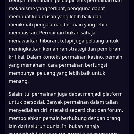
Dengan memahami pelbagai jenis permainan dan
mekanisme yang terlibat, pengguna dapat
membuat keputusan yang lebih baik dan
menikmati pengalaman bermain yang lebih
memuaskan. Permainan bukan sahaja
menawarkan hiburan, tetapi juga peluang untuk
meningkatkan kemahiran strategi dan pemikiran
kritikal. Dalam konteks permainan kasino, pemain
yang memahami cara permainan berfungsi
mempunyai peluang yang lebih baik untuk
menang.
Selain itu, permainan juga dapat menjadi platform
untuk bersosial. Banyak permainan dalam talian
menyediakan ciri interaksi seperti chat dan forum,
membolehkan pemain berhubung dengan orang
lain dari seluruh dunia. Ini bukan sahaja