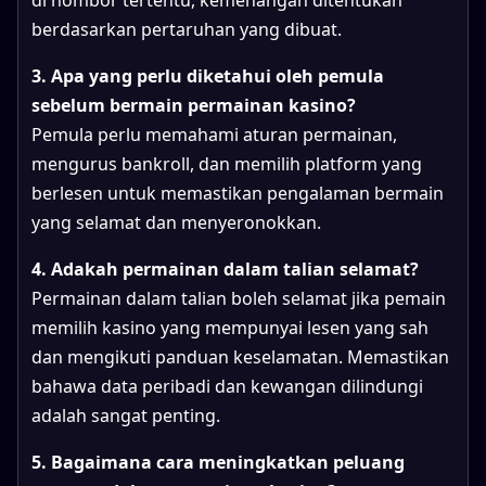
berdasarkan pertaruhan yang dibuat.
3. Apa yang perlu diketahui oleh pemula
sebelum bermain permainan kasino?
Pemula perlu memahami aturan permainan,
mengurus bankroll, dan memilih platform yang
berlesen untuk memastikan pengalaman bermain
yang selamat dan menyeronokkan.
4. Adakah permainan dalam talian selamat?
Permainan dalam talian boleh selamat jika pemain
memilih kasino yang mempunyai lesen yang sah
dan mengikuti panduan keselamatan. Memastikan
bahawa data peribadi dan kewangan dilindungi
adalah sangat penting.
5. Bagaimana cara meningkatkan peluang