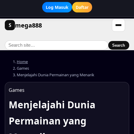
Log Masuk
Daftar
mega888
S
Search
Search
Home
Games
Menjelajahi Dunia Permainan yang Menarik
Games
Menjelajahi Dunia
Permainan yang