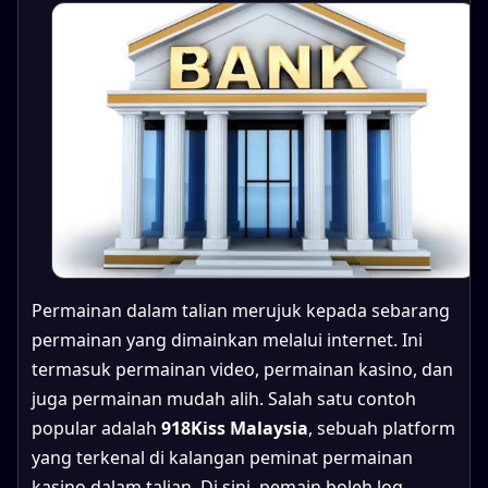
Permainan dalam talian merujuk kepada sebarang
permainan yang dimainkan melalui internet. Ini
termasuk permainan video, permainan kasino, dan
juga permainan mudah alih. Salah satu contoh
popular adalah
918Kiss Malaysia
, sebuah platform
yang terkenal di kalangan peminat permainan
kasino dalam talian. Di sini, pemain boleh log