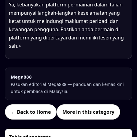
Ya, kebanyakan platform permainan dalam talian
mempunyai langkah-langkah keselamatan yang
ketat untuk melindungi maklumat peribadi dan
kewangan pengguna. Pastikan anda bermain di
platform yang dipercayai dan memiliki lesen yang
sah.<
Mega888
Pasukan editorial Mega888 — panduan dan kemas kini
untuk pembaca di Malaysia.
← Back to Home
More in this category
Table of contents