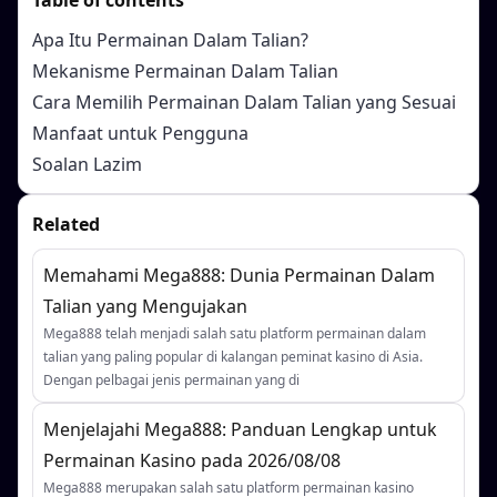
Apa Itu Permainan Dalam Talian?
Mekanisme Permainan Dalam Talian
Cara Memilih Permainan Dalam Talian yang Sesuai
Manfaat untuk Pengguna
Soalan Lazim
Related
Memahami Mega888: Dunia Permainan Dalam
Talian yang Mengujakan
Mega888 telah menjadi salah satu platform permainan dalam
talian yang paling popular di kalangan peminat kasino di Asia.
Dengan pelbagai jenis permainan yang di
Menjelajahi Mega888: Panduan Lengkap untuk
Permainan Kasino pada 2026/08/08
Mega888 merupakan salah satu platform permainan kasino