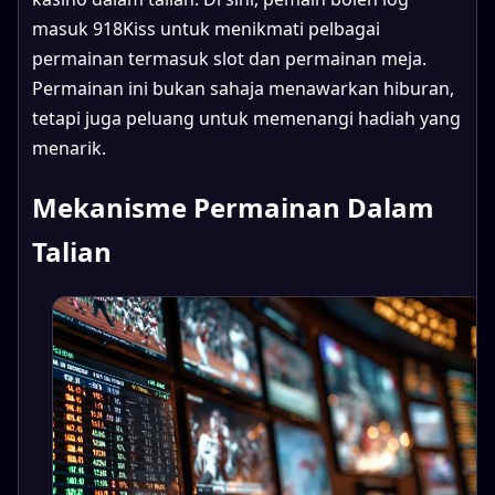
masuk 918Kiss untuk menikmati pelbagai
permainan termasuk slot dan permainan meja.
Permainan ini bukan sahaja menawarkan hiburan,
tetapi juga peluang untuk memenangi hadiah yang
menarik.
Mekanisme Permainan Dalam
Talian