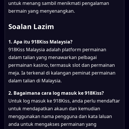
untuk menang sambil menikmati pengalaman
bermain yang menyenangkan.
Soalan Lazim
1. Apa itu 918Kiss Malaysia?
918Kiss Malaysia adalah platform permainan
dalam talian yang menawarkan pelbagai
permainan kasino, termasuk slot dan permainan
meja. Ia terkenal di kalangan peminat permainan
dalam talian di Malaysia.
2. Bagaimana cara log masuk ke 918Kiss?
Untuk log masuk ke 918Kiss, anda perlu mendaftar
untuk mendapatkan akaun dan kemudian
menggunakan nama pengguna dan kata laluan
anda untuk mengakses permainan yang