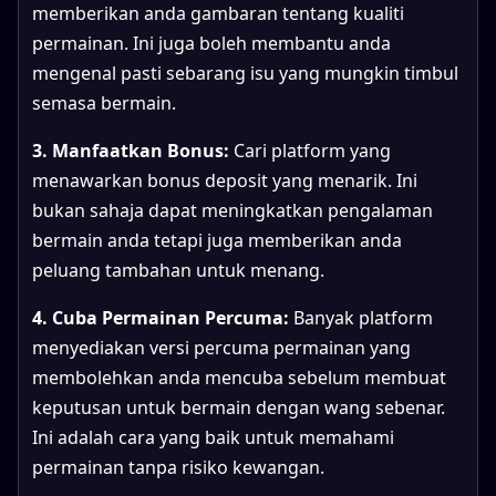
memberikan anda gambaran tentang kualiti
permainan. Ini juga boleh membantu anda
mengenal pasti sebarang isu yang mungkin timbul
semasa bermain.
3. Manfaatkan Bonus:
Cari platform yang
menawarkan bonus deposit yang menarik. Ini
bukan sahaja dapat meningkatkan pengalaman
bermain anda tetapi juga memberikan anda
peluang tambahan untuk menang.
4. Cuba Permainan Percuma:
Banyak platform
menyediakan versi percuma permainan yang
membolehkan anda mencuba sebelum membuat
keputusan untuk bermain dengan wang sebenar.
Ini adalah cara yang baik untuk memahami
permainan tanpa risiko kewangan.