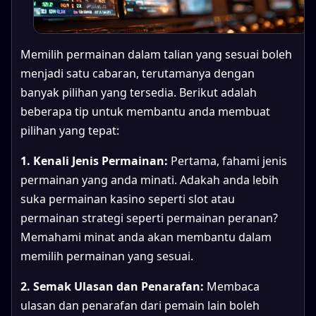
Memilih permainan dalam talian yang sesuai boleh
menjadi satu cabaran, terutamanya dengan
banyak pilihan yang tersedia. Berikut adalah
beberapa tip untuk membantu anda membuat
pilihan yang tepat:
1. Kenali Jenis Permainan:
Pertama, fahami jenis
permainan yang anda minati. Adakah anda lebih
suka permainan kasino seperti slot atau
permainan strategi seperti permainan peranan?
Memahami minat anda akan membantu dalam
memilih permainan yang sesuai.
2. Semak Ulasan dan Penarafan:
Membaca
ulasan dan penarafan dari pemain lain boleh