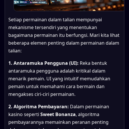
Setiap permainan dalam talian mempunyai
mekanisme tersendiri yang menentukan
bagaimana permainan itu berfungsi. Mari kita lihat
beberapa elemen penting dalam permainan dalam
talian:
1. Antaramuka Pengguna (UI):
Reka bentuk
antaramuka pengguna adalah kritikal dalam
menarik pemain. UI yang intuitif memudahkan
pemain untuk memahami cara bermain dan
mengakses ciri-ciri permainan.
2. Algoritma Pembayaran:
Dalam permainan
kasino seperti
Sweet Bonanza
, algoritma
pembayarannya memainkan peranan penting