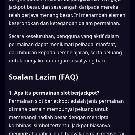
jackpot besar, dan sesetengah daripada mereka
telah berjaya menang besar. Ini menambah elemen
keseronokan dan ketegangan dalam permainan.
Secara keseluruhan, pengguna yang aktif dalam
permainan dapat menikmati pelbagai manfaat,
dari hiburan kepada pembelajaran, serta peluang
untuk menjalin hubungan sosial yang baru.
Soalan Lazim (FAQ)
1. Apa itu permainan slot berjackpot?
Permainan slot berjackpot adalah jenis permainan
di mana pemain mempunyai peluang untuk
memenangi hadiah besar dengan mencipta
kombinasi simbol tertentu. Jackpot biasanya
meningkat apabila lebih banyak pemain menyertai