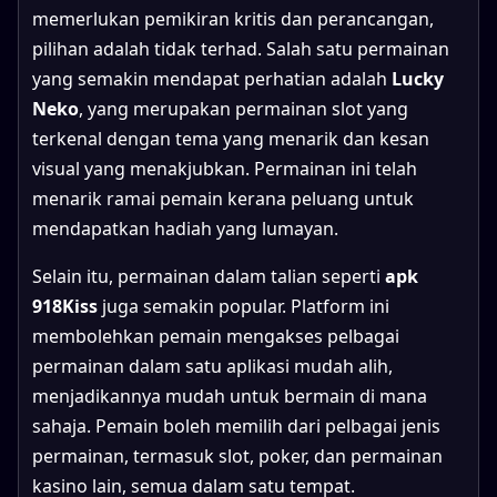
memerlukan pemikiran kritis dan perancangan,
pilihan adalah tidak terhad. Salah satu permainan
yang semakin mendapat perhatian adalah
Lucky
Neko
, yang merupakan permainan slot yang
terkenal dengan tema yang menarik dan kesan
visual yang menakjubkan. Permainan ini telah
menarik ramai pemain kerana peluang untuk
mendapatkan hadiah yang lumayan.
Selain itu, permainan dalam talian seperti
apk
918Kiss
juga semakin popular. Platform ini
membolehkan pemain mengakses pelbagai
permainan dalam satu aplikasi mudah alih,
menjadikannya mudah untuk bermain di mana
sahaja. Pemain boleh memilih dari pelbagai jenis
permainan, termasuk slot, poker, dan permainan
kasino lain, semua dalam satu tempat.