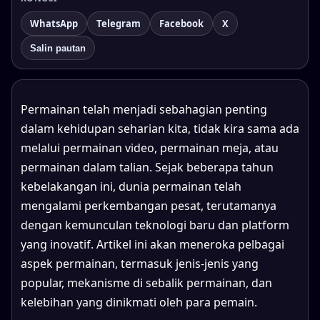
WhatsApp
Telegram
Facebook
X
Salin pautan
Permainan telah menjadi sebahagian penting
dalam kehidupan seharian kita, tidak kira sama ada
melalui permainan video, permainan meja, atau
permainan dalam talian. Sejak beberapa tahun
kebelakangan ini, dunia permainan telah
mengalami perkembangan pesat, terutamanya
dengan kemunculan teknologi baru dan platform
yang inovatif. Artikel ini akan meneroka pelbagai
aspek permainan, termasuk jenis-jenis yang
popular, mekanisme di sebalik permainan, dan
kelebihan yang dinikmati oleh para pemain.