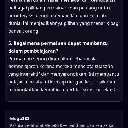
pelbagai pilihan permainan, dan peluang untuk
berinteraksi dengan pemain lain dari seluruh
dunia. Ini menjadikannya pilihan yang menarik bagi
banyak orang.
5. Bagaimana permainan dapat membantu
dalam pembelajaran?
Permainan sering digunakan sebagai alat
pembelajaran kerana mereka mencipta suasana
yang interaktif dan menyeronokkan. Ini membantu
pelajar memahami konsep dengan lebih baik dan
meningkatkan kemahiran berfikir kritis mereka.<
Mega888
Pasukan editorial Mega888 — panduan dan kemas kini