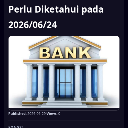
Perlu Diketahui pada
2026/06/24
Published:
2026-06-29
·
Views:
0
KONGSI