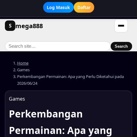
Log Masuk
Daftar
mega888
S
Search
Search
Home
Games
Perkembangan Permainan: Apa yang Perlu Diketahui pada
2026/06/24
Games
Perkembangan
Permainan: Apa yang