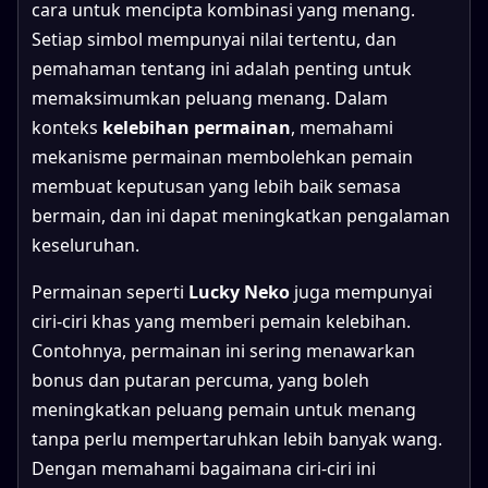
cara untuk mencipta kombinasi yang menang.
Setiap simbol mempunyai nilai tertentu, dan
pemahaman tentang ini adalah penting untuk
memaksimumkan peluang menang. Dalam
konteks
kelebihan permainan
, memahami
mekanisme permainan membolehkan pemain
membuat keputusan yang lebih baik semasa
bermain, dan ini dapat meningkatkan pengalaman
keseluruhan.
Permainan seperti
Lucky Neko
juga mempunyai
ciri-ciri khas yang memberi pemain kelebihan.
Contohnya, permainan ini sering menawarkan
bonus dan putaran percuma, yang boleh
meningkatkan peluang pemain untuk menang
tanpa perlu mempertaruhkan lebih banyak wang.
Dengan memahami bagaimana ciri-ciri ini