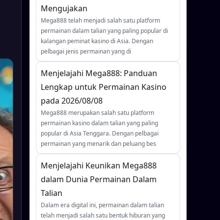
Mengujakan
Mega888 telah menjadi salah satu platform
permainan dalam talian yang paling popular di
kalangan peminat kasino di Asia. Dengan
pelbagai jenis permainan yang di
Menjelajahi Mega888: Panduan
Lengkap untuk Permainan Kasino
pada 2026/08/08
Mega888 merupakan salah satu platform
permainan kasino dalam talian yang paling
popular di Asia Tenggara. Dengan pelbagai
permainan yang menarik dan peluang bes
Menjelajahi Keunikan Mega888
dalam Dunia Permainan Dalam
Talian
Dalam era digital ini, permainan dalam talian
telah menjadi salah satu bentuk hiburan yang