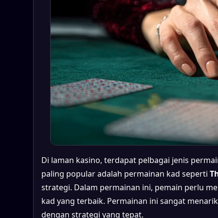
Di laman kasino, terdapat pelbagai jenis per
paling popular adalah permainan kad seperti
Th
strategi. Dalam permainan ini, pemain perlu 
kad yang terbaik. Permainan ini sangat menar
dengan strategi yang tepat.