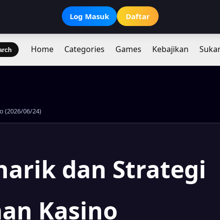
Log Masuk
Daftar
Home
Categories
Games
Kebajikan
Suka
arch
o (2026/06/24)
arik dan Strategi
an Kasino