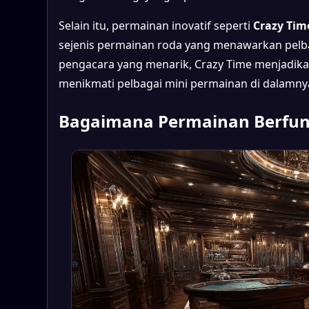
Selain itu, permainan inovatif seperti
Crazy Tim
sejenis permainan roda yang menawarkan pelba
pengacara yang menarik, Crazy Time menjadik
menikmati pelbagai mini permainan di dalamn
Bagaimana Permainan Berfun