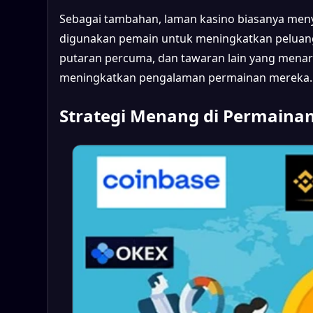
Sebagai tambahan, laman kasino biasanya meny
digunakan pemain untuk meningkatkan peluang
putaran percuma, dan tawaran lain yang menar
meningkatkan pengalaman permainan mereka.
Strategi Menang di Permaina