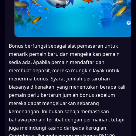
Bonus berfungsi sebagai alat pemasaran untuk
menarik pemain baru dan mengekalkan pemain
sedia ada. Apabila pemain mendaftar dan
membuat deposit, mereka mungkin layak untuk
menerima bonus. Syarat jumlah pertaruhan
biasanya dikenakan, yang menentukan berapa kali
pemain perlu bertaruh jumlah bonus sebelum
mereka dapat mengeluarkan sebarang
kemenangan. Ini bukan sahaja memastikan
bahawa pemain terlibat dengan permainan, tetapi
juga melindungi kasino daripada kerugian.