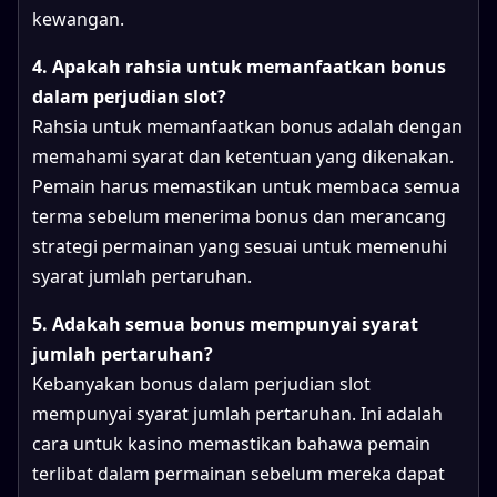
kewangan.
4. Apakah rahsia untuk memanfaatkan bonus
dalam perjudian slot?
Rahsia untuk memanfaatkan bonus adalah dengan
memahami syarat dan ketentuan yang dikenakan.
Pemain harus memastikan untuk membaca semua
terma sebelum menerima bonus dan merancang
strategi permainan yang sesuai untuk memenuhi
syarat jumlah pertaruhan.
5. Adakah semua bonus mempunyai syarat
jumlah pertaruhan?
Kebanyakan bonus dalam perjudian slot
mempunyai syarat jumlah pertaruhan. Ini adalah
cara untuk kasino memastikan bahawa pemain
terlibat dalam permainan sebelum mereka dapat