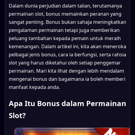
Dalam dunia perjudian dalam talian, terutamanya
permainan slot, bonus memainkan peranan yang
sangat penting. Bonus bukan sahaja meningkatkan
pengalaman permainan tetapi juga memberikan
peluang tambahan kepada pemain untuk meraih
kemenangan. Dalam artikel ini, kita akan meneroka
pelbagai jenis bonus, cara ia berfungsi, serta rahsia
slot yang harus diketahui oleh setiap penggemar
permainan. Mari kita lihat dengan lebih mendalam
mengenai bonus dan bagaimana ia boleh memberi
manfaat kepada anda.
Apa Itu Bonus dalam Permainan
Slot?