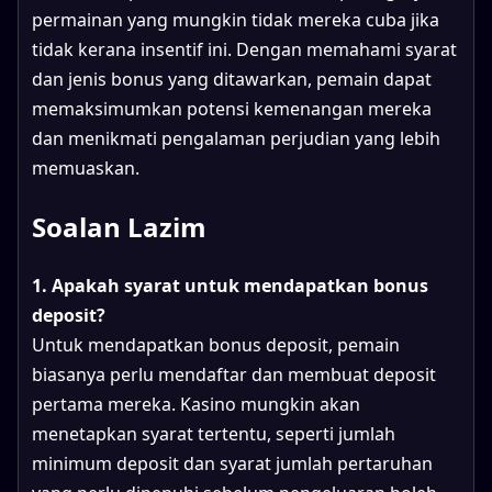
permainan yang mungkin tidak mereka cuba jika
tidak kerana insentif ini. Dengan memahami syarat
dan jenis bonus yang ditawarkan, pemain dapat
memaksimumkan potensi kemenangan mereka
dan menikmati pengalaman perjudian yang lebih
memuaskan.
Soalan Lazim
1. Apakah syarat untuk mendapatkan bonus
deposit?
Untuk mendapatkan bonus deposit, pemain
biasanya perlu mendaftar dan membuat deposit
pertama mereka. Kasino mungkin akan
menetapkan syarat tertentu, seperti jumlah
minimum deposit dan syarat jumlah pertaruhan