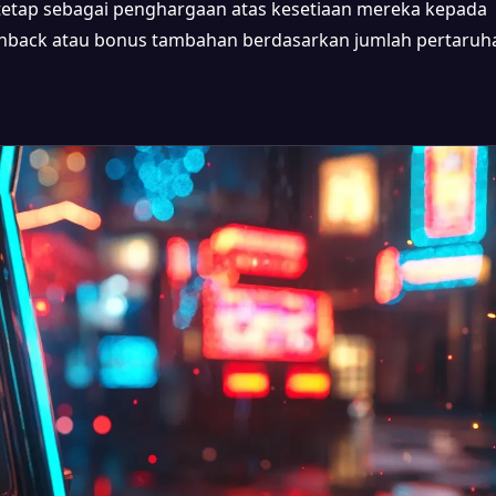
etap sebagai penghargaan atas kesetiaan mereka kepada
ashback atau bonus tambahan berdasarkan jumlah pertaruh