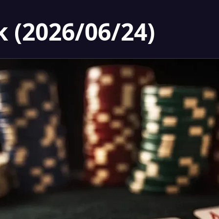
k (2026/06/24)