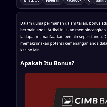
WhatsApp
Telegram
Facebook
X
Salin p
Dalam dunia permainan dalam talian, bonus a
bermain anda. Artikel ini akan membincangkan 
ia dapat memanfaatkan pemain seperti anda. 
memaksimakan potensi kemenangan anda dalam 
kasino lain.
Apakah Itu Bonus?