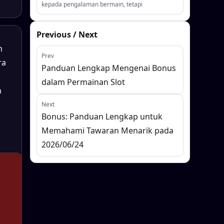
kepada pengalaman bermain, tetapi
Previous / Next
n
Prev
ra
Panduan Lengkap Mengenai Bonus
dalam Permainan Slot
n
Next
Bonus: Panduan Lengkap untuk
Memahami Tawaran Menarik pada
2026/06/24