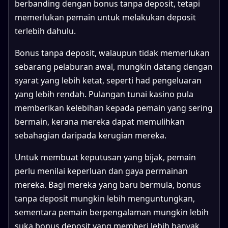
berbanding dengan bonus tanpa deposit, tetapi
memerlukan pemain untuk melakukan deposit
terlebih dahulu.
Bonus tanpa deposit, walaupun tidak memerlukan
sebarang pelaburan awal, mungkin datang dengan
syarat yang lebih ketat, seperti had pengeluaran
yang lebih rendah. Pulangan tunai kasino pula
memberikan kelebihan kepada pemain yang sering
bermain, kerana mereka dapat memulihkan
sebahagian daripada kerugian mereka.
Untuk membuat keputusan yang bijak, pemain
perlu menilai keperluan dan gaya permainan
mereka. Bagi mereka yang baru bermula, bonus
tanpa deposit mungkin lebih menguntungkan,
sementara pemain berpengalaman mungkin lebih
suka bonus deposit yang memberi lebih banyak