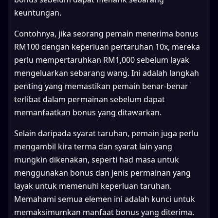
keuntungan.
Contohnya, jika seorang pemain menerima bonus
RM100 dengan keperluan pertaruhan 10x, mereka
perlu mempertaruhkan RM1,000 sebelum layak
mengeluarkan sebarang wang. Ini adalah langkah
penting yang memastikan pemain benar-benar
terlibat dalam permainan sebelum dapat
memanfaatkan bonus yang ditawarkan.
Selain daripada syarat taruhan, pemain juga perlu
mengambil kira terma dan syarat lain yang
mungkin dikenakan, seperti had masa untuk
menggunakan bonus dan jenis permainan yang
layak untuk memenuhi keperluan taruhan.
Memahami semua elemen ini adalah kunci untuk
memaksimumkan manfaat bonus yang diterima.