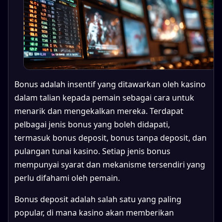
Bonus adalah insentif yang ditawarkan oleh kasino
dalam talian kepada pemain sebagai cara untuk
menarik dan mengekalkan mereka. Terdapat
pelbagai jenis bonus yang boleh didapati,
termasuk bonus deposit, bonus tanpa deposit, dan
pulangan tunai kasino. Setiap jenis bonus
mempunyai syarat dan mekanisme tersendiri yang
perlu difahami oleh pemain.
Bonus deposit adalah salah satu yang paling
popular, di mana kasino akan memberikan