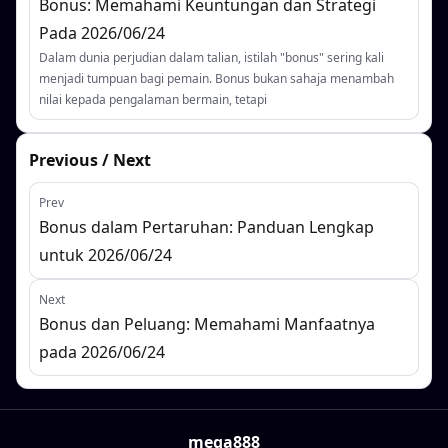
Bonus: Memahami Keuntungan dan Strategi
Pada 2026/06/24
Dalam dunia perjudian dalam talian, istilah "bonus" sering kali
menjadi tumpuan bagi pemain. Bonus bukan sahaja menambah
nilai kepada pengalaman bermain, tetapi
Previous / Next
Prev
Bonus dalam Pertaruhan: Panduan Lengkap
untuk 2026/06/24
Next
Bonus dan Peluang: Memahami Manfaatnya
pada 2026/06/24
mega888