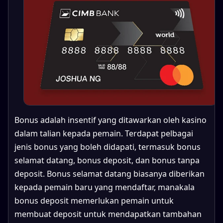
Bonus adalah insentif yang ditawarkan oleh kasino
dalam talian kepada pemain. Terdapat pelbagai
jenis bonus yang boleh didapati, termasuk bonus
selamat datang, bonus deposit, dan bonus tanpa
deposit. Bonus selamat datang biasanya diberikan
kepada pemain baru yang mendaftar, manakala
bonus deposit memerlukan pemain untuk
membuat deposit untuk mendapatkan tambahan