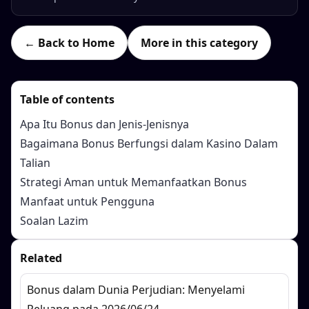
← Back to Home
More in this category
Table of contents
Apa Itu Bonus dan Jenis-Jenisnya
Bagaimana Bonus Berfungsi dalam Kasino Dalam
Talian
Strategi Aman untuk Memanfaatkan Bonus
Manfaat untuk Pengguna
Soalan Lazim
Related
Bonus dalam Dunia Perjudian: Menyelami