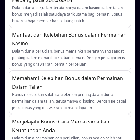
Peluang pada 2026/06/24
Dalam dunia perjudian, terutamanya dalam kasino dalam talian,
bonus menjadi salah satu daya tarik utama bagi pemain. Bonus
bukan sahaja memberikan peluang untuk
Manfaat dan Kelebihan Bonus dalam Permainan
Kasino
Dalam dunia perjudian, bonus memainkan peranan yang sangat
penting dalam menarik perhatian pemain. Dengan pelbagai jenis
bonus yang ditawarkan, pemain berpeluan
Memahami Kelebihan Bonus dalam Permainan
Dalam Talian
Bonus merupakan salah satu elemen penting dalam dunia
permainan dalam talian, terutamanya di kasino. Dengan pelbagai
jenis bonus yang ditawarkan, pemain dapat m
Menjelajahi Bonus: Cara Memaksimalkan
Keuntungan Anda
Dalam dunia permainan dan perjudian, bonus adalah salah satu