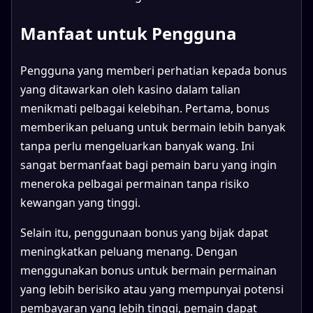
Manfaat untuk Pengguna
Pengguna yang memberi perhatian kepada bonus
yang ditawarkan oleh kasino dalam talian
menikmati pelbagai kelebihan. Pertama, bonus
memberikan peluang untuk bermain lebih banyak
tanpa perlu mengeluarkan banyak wang. Ini
sangat bermanfaat bagi pemain baru yang ingin
meneroka pelbagai permainan tanpa risiko
kewangan yang tinggi.
Selain itu, penggunaan bonus yang bijak dapat
meningkatkan peluang menang. Dengan
menggunakan bonus untuk bermain permainan
yang lebih berisiko atau yang mempunyai potensi
pembayaran yang lebih tinggi, pemain dapat