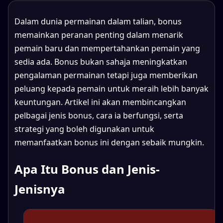
Dalam dunia permainan dalam talian, bonus
memainkan peranan penting dalam menarik
pemain baru dan mempertahankan pemain yang
sedia ada. Bonus bukan sahaja meningkatkan
pengalaman permainan tetapi juga memberikan
peluang kepada pemain untuk meraih lebih banyak
keuntungan. Artikel ini akan membincangkan
pelbagai jenis bonus, cara ia berfungsi, serta
strategi yang boleh digunakan untuk
memanfaatkan bonus ini dengan sebaik mungkin.
Apa Itu Bonus dan Jenis-
Jenisnya