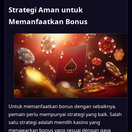
Strategi Aman untuk
Memanfaatkan Bonus
Untuk memanfaatkan bonus dengan sebaiknya,
pemain perlu mempunyai strategi yang baik. Salah
satu strategi adalah memilih kasino yang
menawarkan bonus yang sesuai dengan gaya