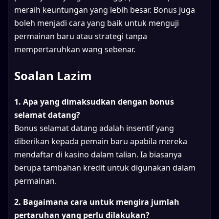
meraih keuntungan yang lebih besar. Bonus juga
boleh menjadi cara yang baik untuk menguji
permainan baru atau strategi tanpa
mempertaruhkan wang sebenar.
Soalan Lazim
1. Apa yang dimaksudkan dengan bonus
selamat datang?
Bonus selamat datang adalah insentif yang
diberikan kepada pemain baru apabila mereka
mendaftar di kasino dalam talian. Ia biasanya
berupa tambahan kredit untuk digunakan dalam
permainan.
2. Bagaimana cara untuk mengira jumlah
pertaruhan yang perlu dilakukan?