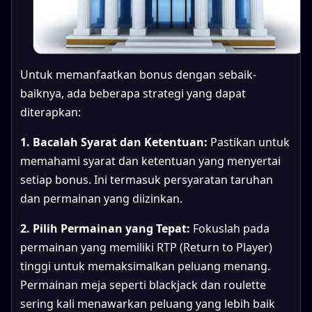
Untuk memanfaatkan bonus dengan sebaik-
baiknya, ada beberapa strategi yang dapat
diterapkan:
1. Bacalah Syarat dan Ketentuan:
Pastikan untuk
memahami syarat dan ketentuan yang menyertai
setiap bonus. Ini termasuk persyaratan taruhan
dan permainan yang diizinkan.
2. Pilih Permainan yang Tepat:
Fokuslah pada
permainan yang memiliki RTP (Return to Player)
tinggi untuk memaksimalkan peluang menang.
Permainan meja seperti blackjack dan roulette
sering kali menawarkan peluang yang lebih baik