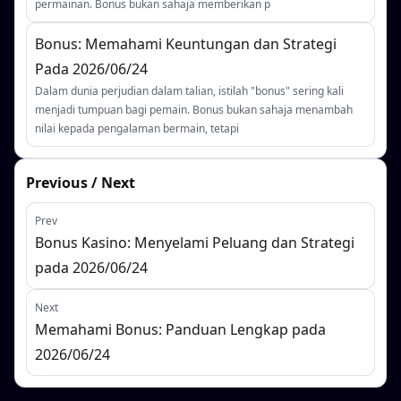
permainan. Bonus bukan sahaja memberikan p
Bonus: Memahami Keuntungan dan Strategi
Pada 2026/06/24
Dalam dunia perjudian dalam talian, istilah "bonus" sering kali
menjadi tumpuan bagi pemain. Bonus bukan sahaja menambah
nilai kepada pengalaman bermain, tetapi
Previous / Next
Prev
Bonus Kasino: Menyelami Peluang dan Strategi
pada 2026/06/24
Next
Memahami Bonus: Panduan Lengkap pada
2026/06/24