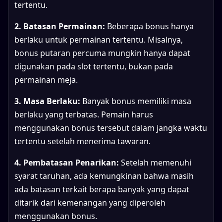
tertentu.
2. Batasan Permainan:
Beberapa bonus hanya
berlaku untuk permainan tertentu. Misalnya,
bonus putaran percuma mungkin hanya dapat
digunakan pada slot tertentu, bukan pada
permainan meja.
3. Masa Berlaku:
Banyak bonus memiliki masa
berlaku yang terbatas. Pemain harus
menggunakan bonus tersebut dalam jangka waktu
tertentu setelah menerima tawaran.
4. Pembatasan Penarikan:
Setelah memenuhi
syarat taruhan, ada kemungkinan bahwa masih
ada batasan terkait berapa banyak yang dapat
ditarik dari kemenangan yang diperoleh
menggunakan bonus.