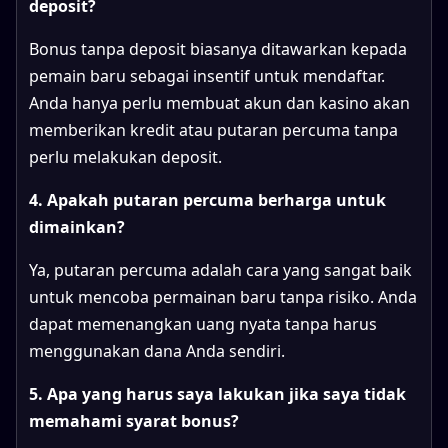
deposit?
Bonus tanpa deposit biasanya ditawarkan kepada
pemain baru sebagai insentif untuk mendaftar.
Anda hanya perlu membuat akun dan kasino akan
memberikan kredit atau putaran percuma tanpa
perlu melakukan deposit.
4. Apakah putaran percuma berharga untuk
dimainkan?
Ya, putaran percuma adalah cara yang sangat baik
untuk mencoba permainan baru tanpa risiko. Anda
dapat memenangkan uang nyata tanpa harus
menggunakan dana Anda sendiri.
5. Apa yang harus saya lakukan jika saya tidak
memahami syarat bonus?