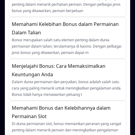
penting dalam menarik perhatian pemain. Dengan pelbagai jenis
bonus yang ditawarkan, pemain berpeluan
Memahami Kelebihan Bonus dalam Permainan
Dalam Talian
Bonus merupakan salah satu elemen penting dalam dunia
permainan dalam talian, terutamanya di kasino. Dengan pelbagai
jenis bonus yang ditawarkan, pemain dapat m
Menjelajahi Bonus: Cara Memaksimalkan
Keuntungan Anda
Dalam dunia permainan dan perjudian, bonus adalah salah satu
cara yang paling menarik untuk meningkatkan pengalaman anda.
Bonus tidak hanya menawarkan peluang t
Memahami Bonus dan Kelebihannya dalam
Permainan Slot
Di dunia permainan slot, bonus memainkan peranan yang sangat
penting dalam menarik pemain dan meningkatkan pengalaman