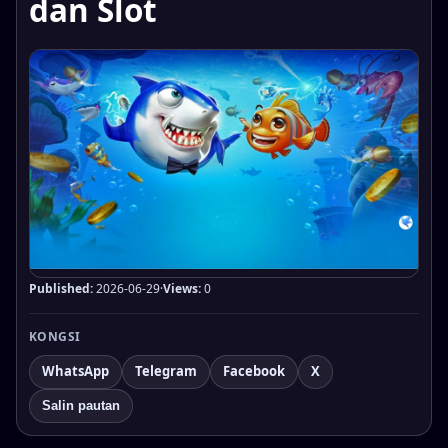
dan Slot
Published:
2026-06-29
·
Views:
0
KONGSI
WhatsApp
Telegram
Facebook
X
Salin pautan