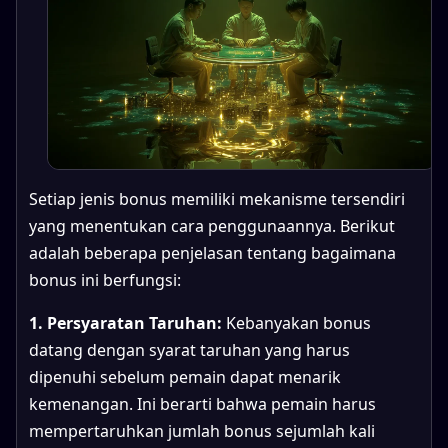
Setiap jenis bonus memiliki mekanisme tersendiri
yang menentukan cara penggunaannya. Berikut
adalah beberapa penjelasan tentang bagaimana
bonus ini berfungsi:
1. Persyaratan Taruhan:
Kebanyakan bonus
datang dengan syarat taruhan yang harus
dipenuhi sebelum pemain dapat menarik
kemenangan. Ini berarti bahwa pemain harus
mempertaruhkan jumlah bonus sejumlah kali