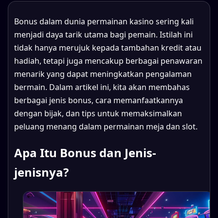
Bonus dalam dunia permainan kasino sering kali
menjadi daya tarik utama bagi pemain. Istilah ini
tidak hanya merujuk kepada tambahan kredit atau
hadiah, tetapi juga mencakup berbagai penawaran
menarik yang dapat meningkatkan pengalaman
bermain. Dalam artikel ini, kita akan membahas
berbagai jenis bonus, cara memanfaatkannya
dengan bijak, dan tips untuk memaksimalkan
peluang menang dalam permainan meja dan slot.
Apa Itu Bonus dan Jenis-
jenisnya?