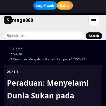
Log Masuk
Daftar
mega888
S
Search
Search
Home
Sukan
Peraduan: Menyelami Dunia Sukan pada 2026/06/24
Sukan
Peraduan: Menyelami
Dunia Sukan pada