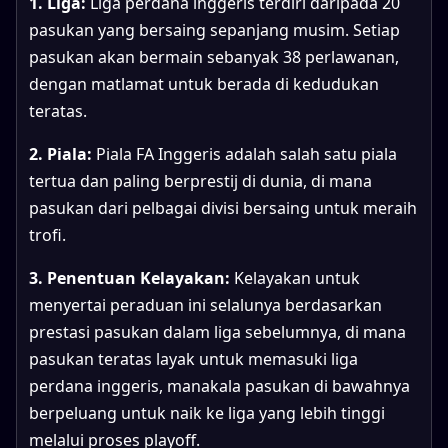
1. Liga:
Liga perdana inggeris terdiri daripada 20
pasukan yang bersaing sepanjang musim. Setiap
pasukan akan bermain sebanyak 38 perlawanan,
dengan matlamat untuk berada di kedudukan
teratas.
2. Piala:
Piala FA Inggeris adalah salah satu piala
tertua dan paling berprestij di dunia, di mana
pasukan dari pelbagai divisi bersaing untuk meraih
trofi.
3. Penentuan Kelayakan:
Kelayakan untuk
menyertai peraduan ini selalunya berdasarkan
prestasi pasukan dalam liga sebelumnya, di mana
pasukan teratas layak untuk memasuki liga
perdana inggeris, manakala pasukan di bawahnya
berpeluang untuk naik ke liga yang lebih tinggi
melalui proses playoff.